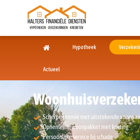
Hypotheek
Verzeker
Actueel
Woonhuisverzeke
Scherpe premie met uitstekende voorwa
Opnemen in woonpakket met korting
Persoonlijke service bij schade