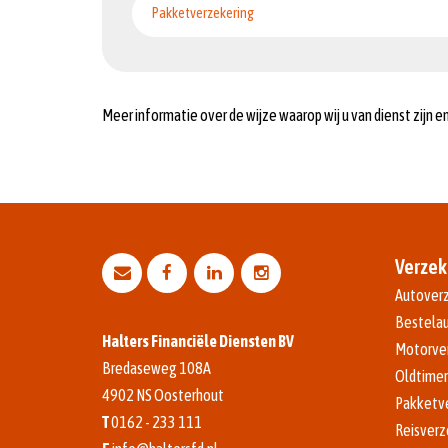
Pakketverzekering
Meer informatie over de wijze waarop wij u van dienst zijn 
Verzek
Autoverz
Bestelau
Halters Financiële Diensten BV
Motorve
Bredaseweg 108A
Oldtimer
4902 NS
Oosterhout
Pakketv
T
0162 - 233 111
Reisverz