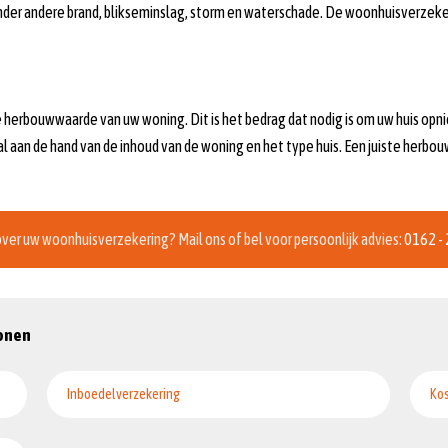
der andere brand, blikseminslag, storm en waterschade. De woonhuisverzeker
herbouwwaarde van uw woning. Dit is het bedrag dat nodig is om uw huis opni
an de hand van de inhoud van de woning en het type huis. Een juiste herbou
ver uw woonhuisverzekering? Mail ons of bel voor persoonlijk advies:
0162 -
Wonen
Inboedelverzekering
Ko