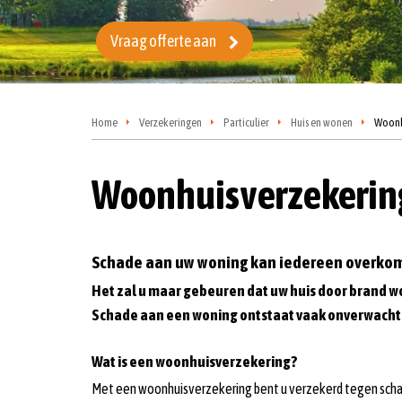
Vraag offerte aan
Home
Verzekeringen
Particulier
Huis en wonen
Woonh
Woonhuisverzekerin
Schade aan uw woning kan iedereen overko
Het zal u maar gebeuren dat uw huis door brand wo
Schade aan een woning ontstaat vaak onverwacht en
Wat is een woonhuisverzekering?
Met een woonhuisverzekering bent u verzekerd tegen schade 