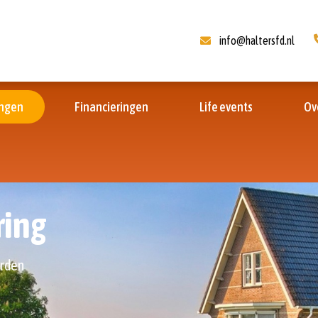
info@haltersfd.nl
ingen
Financieringen
Life events
Ov
ring
arden