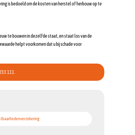
ing is bedoeld om de kosten van herstel of herbouw op te
euw te bouwen in dezelfde staat, en staat los van de
wwaarde helpt voorkomen dat u bij schade voor
 233 111
.
stbaarhedenverzekering