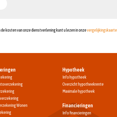
en de kosten van onze dienstverlening kunt u lezen in onze
vergelijkingskaart
eringen
Hypotheek
ekering
Info hypotheek
toverzekering
Overzicht hypotheekrente
rzekering
Maximale hypotheek
verzekering
Financieringen
erzekering Wonen
ekering
Info financieringen