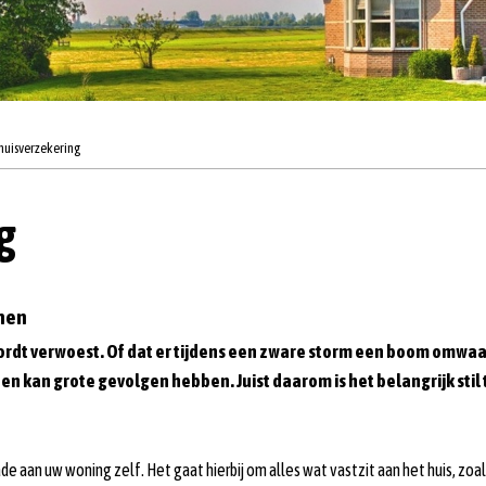
uisverzekering
g
men
rdt verwoest. Of dat er tijdens een zware storm een boom omwaait
 kan grote gevolgen hebben. Juist daarom is het belangrijk stil t
aan uw woning zelf. Het gaat hierbij om alles wat vastzit aan het huis, zoa