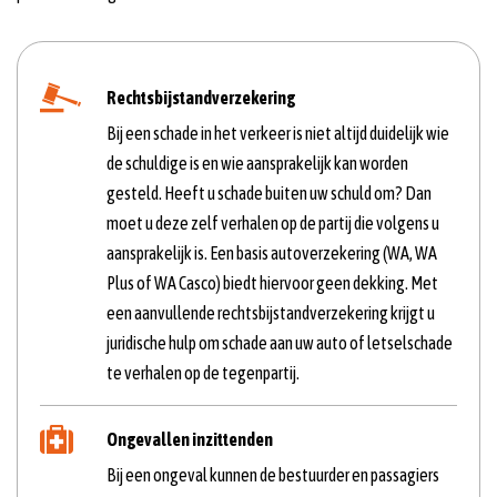
Rechtsbijstandverzekering
Bij een schade in het verkeer is niet altijd duidelijk wie
de schuldige is en wie aansprakelijk kan worden
gesteld. Heeft u schade buiten uw schuld om? Dan
moet u deze zelf verhalen op de partij die volgens u
aansprakelijk is. Een basis autoverzekering (WA, WA
Plus of WA Casco) biedt hiervoor geen dekking. Met
een aanvullende rechtsbijstandverzekering krijgt u
juridische hulp om schade aan uw auto of letselschade
te verhalen op de tegenpartij.
Ongevallen inzittenden
Bij een ongeval kunnen de bestuurder en passagiers