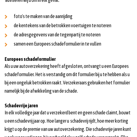
adviseren wij u om in elk geval:
foto's te maken van de aanrijding
de kentekens van de betrokken voertuigen te noteren
de adresgegevens van de tegenpartij te noteren
samen een Europees schadeformulier in te vullen
Europees schadeformulier
Als u uw autoverzekering heeft afgesloten, ontvangt u een Europees
schadeformulier. Het is verstandig om dit formulier bij u te hebben als u
bij een ongeluk betrokken raakt. Verzekeraars gebruiken het formulier
namelijk bij de afwikkeling van de schade.
Schadevrije jaren
In elk volledige jaar dat u verzekerd bent en geen schade claimt, bouwt
u een schadevrij jaar op. Hoe langer u schadevrij rijdt, hoe meer korting
krijgt u op de premie van uw autoverzekering. Die schadevrije jaren kunt