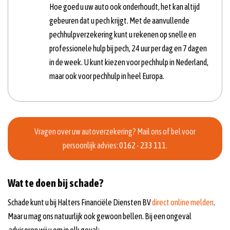
Hoe goed u uw auto ook onderhoudt, het kan altijd
gebeuren dat u pech krijgt. Met de aanvullende
pechhulpverzekering kunt u rekenen op snelle en
professionele hulp bij pech, 24 uur per dag en 7 dagen
in de week. U kunt kiezen voor pechhulp in Nederland,
maar ook voor pechhulp in heel Europa.
Vragen over uw autoverzekering? Mail ons of bel voor
persoonlijk advies:
0162 - 233 111
.
Wat te doen bij schade?
Schade kunt u bij Halters Financiële Diensten BV
direct online melden
.
Maar u mag ons natuurlijk ook gewoon bellen. Bij een ongeval