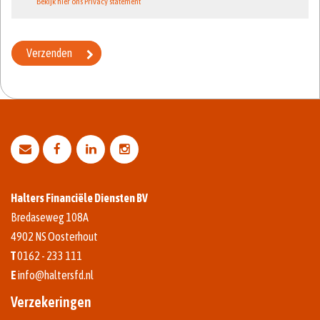
Bekijk hier ons Privacy statement
Halters Financiële Diensten BV
Bredaseweg 108A
4902 NS
Oosterhout
T
0162 - 233 111
E
info@haltersfd.nl
Verzekeringen