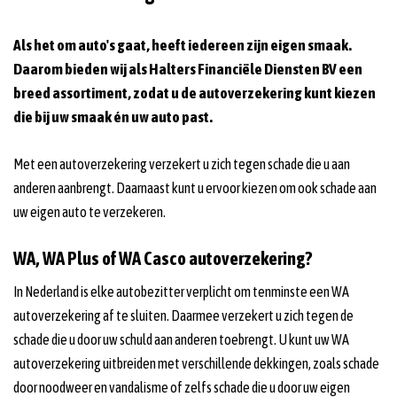
Als het om auto's gaat, heeft iedereen zijn eigen smaak.
Daarom bieden wij als Halters Financiële Diensten BV een
breed assortiment, zodat u de autoverzekering kunt kiezen
die bij uw smaak én uw auto past.
Met een autoverzekering verzekert u zich tegen schade die u aan
anderen aanbrengt. Daarnaast kunt u ervoor kiezen om ook schade aan
uw eigen auto te verzekeren.
WA, WA Plus of WA Casco autoverzekering?
In Nederland is elke autobezitter verplicht om tenminste een WA
autoverzekering af te sluiten. Daarmee verzekert u zich tegen de
schade die u door uw schuld aan anderen toebrengt. U kunt uw WA
autoverzekering uitbreiden met verschillende dekkingen, zoals schade
door noodweer en vandalisme of zelfs schade die u door uw eigen