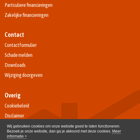
Particuliere financieringen
Zakelijke financieringen
Contact
Contactformulier
Schade melden
Downloads
Wijziging doorgeven
Overig
Cookiebeleid
Disclaimer
Privacy
Wij gebruiken cookies om onze website goed te laten functioneren.
Bezoek je onze website, dan ga je akkoord met deze cookies.
Meer
informatie >