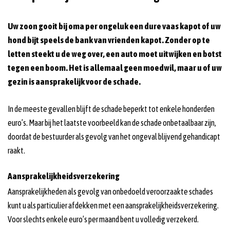
Uw zoon gooit bij oma per ongeluk een dure vaas kapot of uw
hond bijt speels de bank van vrienden kapot. Zonder op te
letten steekt u de weg over, een auto moet uitwijken en botst
tegen een boom. Het is allemaal geen moedwil, maar u of uw
gezin is aansprakelijk voor de schade.
In de meeste gevallen blijft de schade beperkt tot enkele honderden
euro’s. Maar bij het laatste voorbeeld kan de schade onbetaalbaar zijn,
doordat de bestuurder als gevolg van het ongeval blijvend gehandicapt
raakt.
Aansprakelijkheidsverzekering
Aansprakelijkheden als gevolg van onbedoeld veroorzaakte schades
kunt u als particulier afdekken met een aansprakelijkheidsverzekering.
Voor slechts enkele euro’s per maand bent u volledig verzekerd.