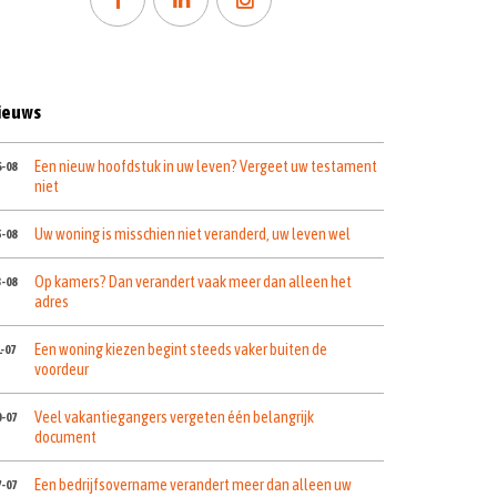
ieuws
Een nieuw hoofdstuk in uw leven? Vergeet uw testament
6-08
niet
Uw woning is misschien niet veranderd, uw leven wel
5-08
Op kamers? Dan verandert vaak meer dan alleen het
3-08
adres
Een woning kiezen begint steeds vaker buiten de
1-07
voordeur
Veel vakantiegangers vergeten één belangrijk
0-07
document
Een bedrijfsovername verandert meer dan alleen uw
7-07