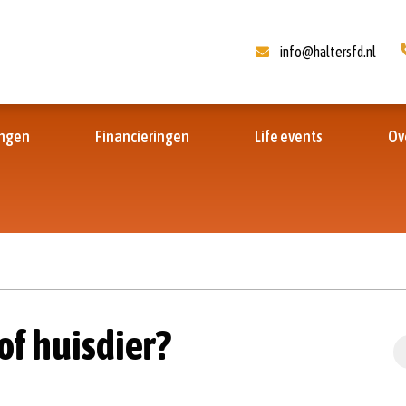
info@haltersfd.nl
ingen
Financieringen
Life events
Ov
of huisdier?