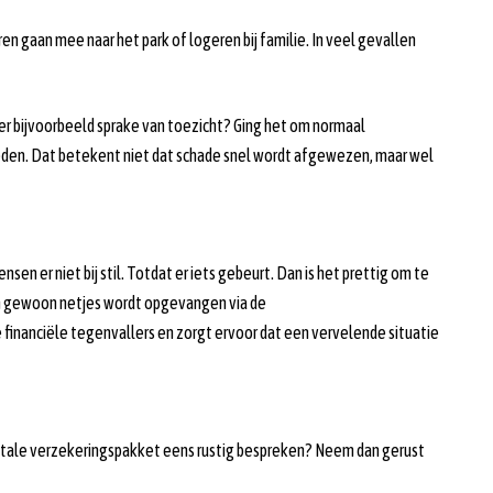
ren gaan mee naar het park of logeren bij familie. In veel gevallen
er bijvoorbeeld sprake van toezicht? Ging het om normaal
eden. Dat betekent niet dat schade snel wordt afgewezen, maar wel
en er niet bij stil. Totdat er iets gebeurt. Dan is het prettig om te
en gewoon netjes wordt opgevangen via de
inanciële tegenvallers en zorgt ervoor dat een vervelende situatie
w totale verzekeringspakket eens rustig bespreken? Neem dan gerust