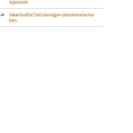
organisatie
Vakantiestilte? Juist dan krijgen cybercriminelen hun
1-07
kans