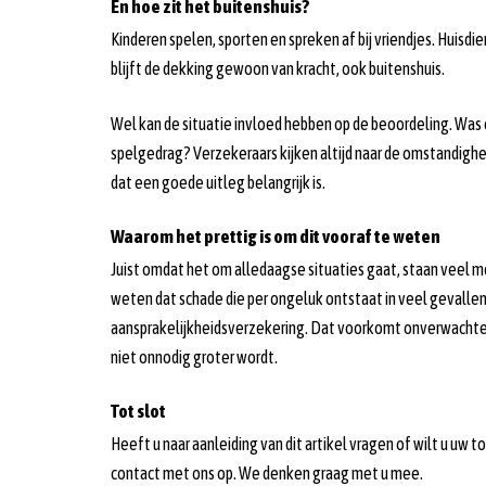
En hoe zit het buitenshuis?
Kinderen spelen, sporten en spreken af bij vriendjes. Huisdie
blijft de dekking gewoon van kracht, ook buitenshuis.
Wel kan de situatie invloed hebben op de beoordeling. Was 
spelgedrag? Verzekeraars kijken altijd naar de omstandigh
dat een goede uitleg belangrijk is.
Waarom het prettig is om dit vooraf te weten
Juist omdat het om alledaagse situaties gaat, staan veel mens
weten dat schade die per ongeluk ontstaat in veel gevall
aansprakelijkheidsverzekering. Dat voorkomt onverwachte f
niet onnodig groter wordt.
Tot slot
Heeft u naar aanleiding van dit artikel vragen of wilt u u
contact met ons op. We denken graag met u mee.