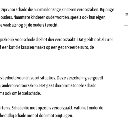
 zijn voor schade die hun minderjarige kinderen veroorzaken. Bij jonge
2
 de ouders. Naarmate kinderen ouder worden, speelt ook hun eigen
e vaak alsnog bij de ouders terecht.
ansprakelijk voor schade die het dier veroorzaakt. Dat geldt ook als u er
 of een kat die krassen maakt op een geparkeerde auto, de
is bedoeld voor dit soort situaties. Deze verzekering vergoedt
bij anderen veroorzaken. Het gaat dan om materiële schade
oms ook om letselschade.
enis. Schade die met opzet is veroorzaakt, valt niet onder de
rbeeld bij schade met of door motorrijtuigen.