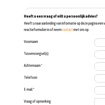
Heeft u een vraag of wilt u persoonlijk advies?
Heeft u naar aanleiding van informatie op deze pagina een v
reactieformulier in of neem
contact
met ons op.
Voornaam
Tussenvoegsel(s)
Achternaam
*
Telefoon
E-mail
*
Vraag of opmerking