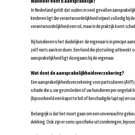
Wanneer bent u aansprakelijk?
In Nederland geldt dat ouders in veel gevallen aansprakelijk
kinderen ligt die verantwoordelijkheid vrijwel volledig bij
verantwoordelijkheid een rol, maar in de praktijk komt schad
Bij huisdieren is het duidelijker: de eigenaar is in principe a
zelf niets aan kon doen. Een hond die plotseling uitbreekt
aansprakelijkheid ligt doorgaans bij de eigenaar.
Wat doet de aansprakelijkheidsverzekering?
Een aansprakelijkheidsverzekering voor particulieren (AVP) 
schade die u, uw gezinsleden of uw huisdieren per ongeluk 
(bijvoorbeeld een kapotte bril of beschadigde laptop) en s
Belangrijk is dat het moet gaan om een onverwachte gebeurt
dekking. Ook zijn er soms specifieke uitzonderingen, bijvoo