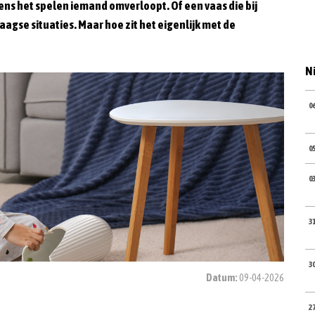
dens het spelen iemand omverloopt. Of een vaas die bij
aagse situaties. Maar hoe zit het eigenlijk met de
N
0
0
0
3
3
Datum:
09-04-2026
2